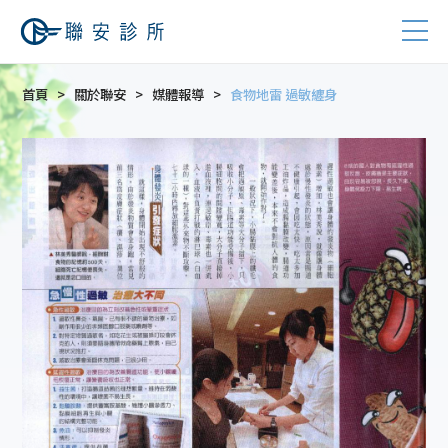
首頁
關於聯安
媒體報導
食物地雷 過敏纏身