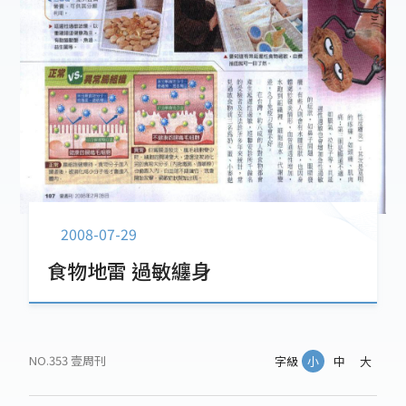
2008-07-29
食物地雷 過敏纏身
NO.353 壹周刊
字級
小
中
大