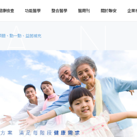
健康檢查
功能醫學
整合醫學
醫周刊
關於聯安
企業
 傾聽、動一動、益菌補充
健檢預約
健檢服務
服務特色
企業健檢預約
企業健檢服務
最新消息
媒體報導
健檢注意事項
臨場服務
醫療陣容
國際醫療
環境介紹
企業集團