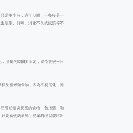
間只需兩小時，過年期間，一餐接著一
產生腹脹、打嗝、消化不良或腹瀉等不
此，用餐的時間要固定，避免改變平日
年糕及糯米類食物，因為不易消化，應
容易引起發炎反應的食物，包括酒、咖
，只要食物夠新鮮，簡單料理就能吃出