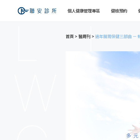
個人健康管理專區
健檢預約
首頁
醫周刊
過年腸胃保健三部曲 －
健檢預約
健康檢查
關於聯安
經營理念
個人
個人
交通資訊