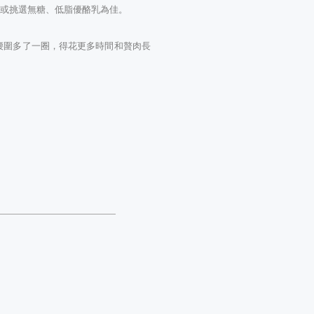
製或挑選無糖、低脂優酪乳為佳。
腰圍多了一圈，得花更多時間和贅肉長