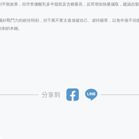
到平衡效果，但市售優酪乳多半脂肪及含糖量高，反而增加熱量攝取，建議自
備好戰鬥力的絕佳時刻，但千萬不要太過放縱自己、虐待腸胃，以免年後不但
衝刺的本錢。
分享到