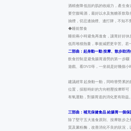
酒精會降低括約肌的收縮力，產生食
要空腹喝酒，最好以水及無糖茶飲取
抽煙，切忌邊抽煙、邊打牌，不知不
◆睡前禁食
睡前兩小時避免再進食，讓胃好好休
低而堆積熱量，事後減肥更辛苦。若
二部曲：起身動一動 按摩、散步助消
飲食控制是避免腸胃過勞的第一步驟
遊戲、看DVD等，一坐就是好幾個
建議經常起身動一動，同時替勞累的
位置，採順時針的方向輕壓按摩即可
有氧運動，對腸胃道的消化更有助益
三部曲：補充保健食品 給腸胃一個保
除了堅守五大進食原則、按摩散步之
質及澱粉酶，改善消化不良的狀況，