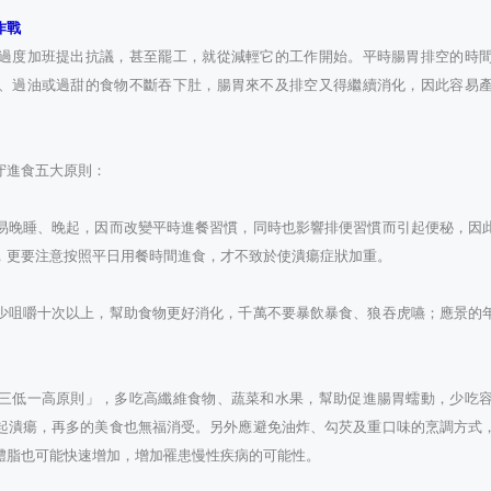
作戰
過度加班提出抗議，甚至罷工，就從減輕它的工作開始。平時腸胃排空的時
、過油或過甜的食物不斷吞下肚，腸胃來不及排空又得繼續消化，因此容易
守進食五大原則：
易晚睡、晚起，因而改變平時進餐習慣，同時也影響排便習慣而引起便秘，因
，更要注意按照平日用餐時間進食，才不致於使潰瘍症狀加重。
少咀嚼十次以上，幫助食物更好消化，千萬不要暴飲暴食、狼吞虎嚥；應景的
三低一高原則」，多吃高纖維食物、蔬菜和水果，幫助促進腸胃蠕動，少吃
起潰瘍，再多的美食也無福消受。另外應避免油炸、勾芡及重口味的烹調方式
體脂也可能快速增加，增加罹患慢性疾病的可能性。