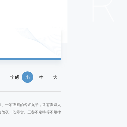
字級
小
中
大
糕、一家團圓的各式丸子，還有圍爐火
合熬夜、吃零食、三餐不定時等不規律