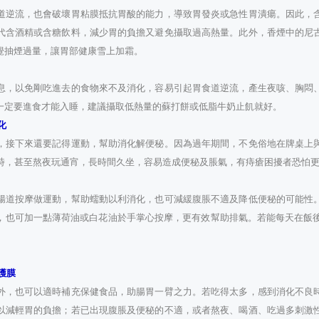
道逆流，也會破壞胃粘膜抵抗胃酸的能力，導致胃發炎或急性胃潰瘍。因此，
代含酒精或含糖飲料，減少胃的負擔又避免攝取過高熱量。此外，香煙中的尼
覺抽煙過量，讓胃部健康雪上加霜。
息，以免剛吃進去的食物來不及消化，容易引起胃食道逆流，產生夜咳、胸悶
一定要進食才能入睡，建議攝取低熱量的蘇打餅或低脂牛奶止飢就好。
化
，接下來還要記得運動，幫助消化解便秘。因為過年期間，不免俗地在牌桌上
小時，甚至熬夜玩通宵，長時間久坐，容易造成便秘及脹氣，有痔瘡困擾者恐怕
腸道按摩做運動，幫助蠕動以利消化，也可減緩腹脹不適及降低便秘的可能性
，也可加一點薄荷油或白花油於手掌心按摩，更有效幫助排氣。若能每天在飯後
。
護膜
外，也可以適時補充保健食品，助腸胃一臂之力。若吃得太多，感到消化不良
以減輕胃的負擔；若已出現腹脹及便秘的不適，或者熬夜、喝酒、吃過多刺激