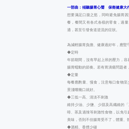
一部曲：傾聽腸胃心聲 保衛健康大
想要滿足口腹之慾，同時避免腸胃因
餐，餐間又有各式各樣的零食，過量
適，甚至引發食道逆流的症狀。
為減輕腸胃負擔、健康過好年，應堅
◆定時
年節期間，沒有早起上班的壓力，容
腸胃蠕動的節奏。若有胃潰瘍問題者
◆定量
每餐應酌量、慢食，注意每口食物至
景淺嚐幾口就好。
◆三低一高、清淡不刺激
維持少油、少鹽、少甜及高纖維的「
啡、茶及過辣等刺激性食物，以免引
美味，否則不但腸胃受不了，體重、
◆酒精、香煙少碰