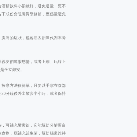
含酒精飲料小酌就好，避免過量，更不
古丁成份會阻礙胃壁修補，應儘量避免
、胸痛的症狀，也容易因新陳代謝率降
與親友們連繫感情，或者上網、玩線上
更是坐立難安。
。按摩方法很簡單，只要以手掌在腹部
30分鐘後外出散步半小時，或者保持
時，可補充酵素錠，它能幫助分解蛋白
性食物，應補充益生菌，幫助腸道維持