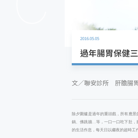
2016.05.05
過年腸胃保健三
文／聯安診所 肝膽腸
除夕圍爐是過年的重頭戲，所有應景
鍋、佛跳牆…等，一口一口吃下肚，
的生活作息，每天日以繼夜的超時工