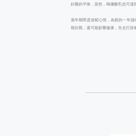
好菌的平衡，當然，喝優酪乳也可達
過年期間是放鬆心情，為新的一年儲
期抗戰，還可能影響健康，失去打拚