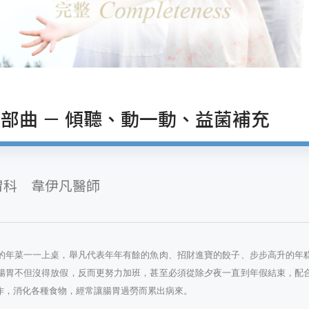
部曲 － 傾聽、動一動、益菌補充
胃科 韋伊凡醫師
的年菜一一上桌，舉凡代表年年有餘的魚肉、招財進寶的餃子、步步高升的年
腸胃不但沒得放假，反而更努力加班，甚至必須從除夕夜一直到年假結束，配
作，消化各種食物，經常讓腸胃過勞而累出病來。