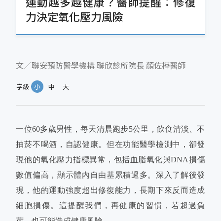
運動越多越健康？醫師提醒：修復
力決定氧化壓力風險
文／聯安預防醫學機構 聯欣診所院長 顏佐樺醫師
字級
小
中
大
一位60多歲男性，每天清晨跑步5公里，飲食清淡、不
抽菸不喝酒，自認健康。但在功能醫學檢測中，卻發
現他的氧化壓力指標異常，包括血脂氧化與DNA損傷
數值偏高，顯示體內自由基累積過多。深入了解後發
現，他的運動強度超出修復能力，長期下來反而造成
細胞損傷。這提醒我們，再健康的習慣，若超過負
荷，也可能造成健康風險。