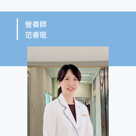
營養師
范睿珉