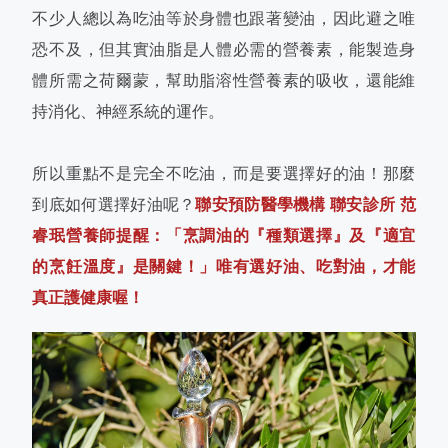
不少人總以為吃油等於身體也跟著變油，因此避之唯
恐不及，但其實油脂是人體必需的營養素，能製造身
體所需之荷爾蒙，幫助脂溶性營養素的吸收，還能維
持消化、神經系統的運作。
所以重點不是完全不吃油，而是要選擇好的油！那麼
到底如何選擇好油呢？
聯安預防醫學機構 聯安診所 范
睿珉營養師提醒：「烹調油的『種類選擇』及『適宜
的烹飪溫度』是關鍵！」唯有選好油、吃對油，才能
真正護健康喔！