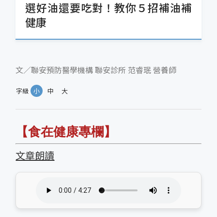
選好油還要吃對！教你５招補油補
健康
文／聯安預防醫學機構 聯安診所 范睿珉 營養師
字級
小
中
大
【食在健康
專欄
】
文章朗讀