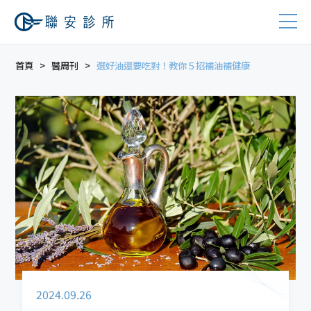
首頁
醫周刊
選好油還要吃對！教你５招補油補健康
2024.09.26