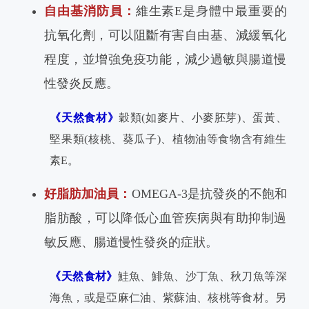
自由基消防員：
維生素E是身體中最重要的
抗氧化劑，可以阻斷有害自由基、減緩氧化
程度，並增強免疫功能，減少過敏與腸道慢
性發炎反應。
《天然食材》
穀類(如麥片、小麥胚芽)、蛋黃、
堅果類(核桃、葵瓜子)、植物油等食物含有維生
素E。
好脂肪加油員：
OMEGA-3是抗發炎的不飽和
脂肪酸，可以降低心血管疾病與有助抑制過
敏反應、腸道慢性發炎的症狀。
《天然食材》
鮭魚、鯡魚、沙丁魚、秋刀魚等深
海魚，或是亞麻仁油、紫蘇油、核桃等食材。另