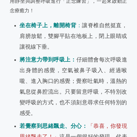
用靜坐與調整呼吸進行「正念練習」，一起來啟動正
念療癒力！
坐在椅子上，離開椅背
：
讓脊椎自然挺直，
肩膀放鬆，雙腳平貼在地板上，閉上眼睛或
讓視線下垂。
將注意力帶到呼吸上：
仔細體會每次呼吸進
出身體的感覺，空氣被鼻子吸入、經過喉
嚨、進入胸口的感覺；覺察吐氣時，溫熱的
氣息從鼻腔流出。只要留意呼吸，不特別改
變呼吸的方式，也不須刻意尋求任何特別的
感受。
若覺察到思緒飄走、分心：
「恭喜，你發現
思緒飄走了！」
這是一個很好的發現，代表