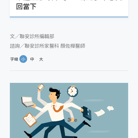
回當下
文／聯安診所編輯部
諮詢／聯安診所家醫科 顏佐樺醫師
字級
小
中
大