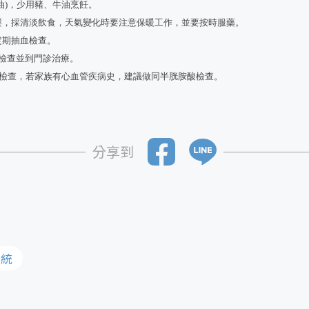
油)，少用豬、牛油烹飪。
血壓，採清淡飲食，天氣變化時要注意保暖工作，並要按時服藥。
定期抽血檢查。
血檢查並到門診治療。
脂肪檢查，若家族有心血管疾病史，建議做同半胱胺酸檢查。
分享到
系統