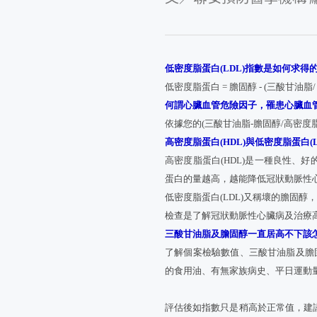
低密度脂蛋白(LDL)指數是如何求得
低密度脂蛋白 = 膽固醇 - (三酸甘油脂
何謂心臟血管危險因子，罹患心臟血
依據您的(三酸甘油脂-膽固醇/高密
高密度脂蛋白(HDL)與低密度脂蛋白(
高密度脂蛋白(HDL)是一種良性
蛋白的量越高，越能降低冠狀動脈性
低密度脂蛋白(LDL)又稱壞的膽固
檢查是了解冠狀動脈性心臟病及治療
三酸甘油脂及膽固醇一直居高不下該
了解個案檢驗數值、三酸甘油脂及膽
的食用油、有無家族病史、平日運動
評估後如指數只是稍高於正常值，建議