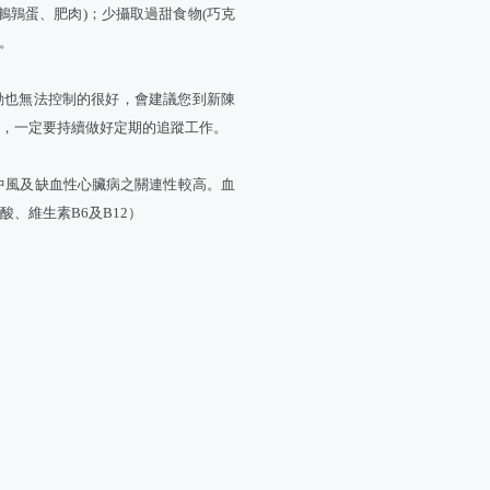
鵪鶉蛋、肥肉)；少攝取過甜食物(巧克
。
動也無法控制的很好，會建議您到新陳
了，一定要持續做好定期的追蹤工作。
中風及缺血性心臟病之關連性較高。血
、維生素B6及B12）