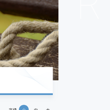
字級
小
中
大