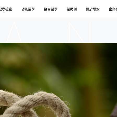
健康檢查
功能醫學
整合醫學
醫周刊
關於聯安
企業
健檢預約
健檢服務
服務特色
企業健檢預約
企業健檢服務
最新消息
媒體報導
健檢注意事項
臨場服務
醫療陣容
國際醫療
環境介紹
企業集團