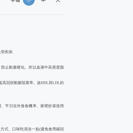
血管疾病
，防止動脈硬化。所以血液中高密度脂
高冠狀動脈阻塞率。故HDL與LDL的
慣、平日在外進食機率、家裡炒菜使用
煮方式、口味吃清淡一點(避免食用罐頭