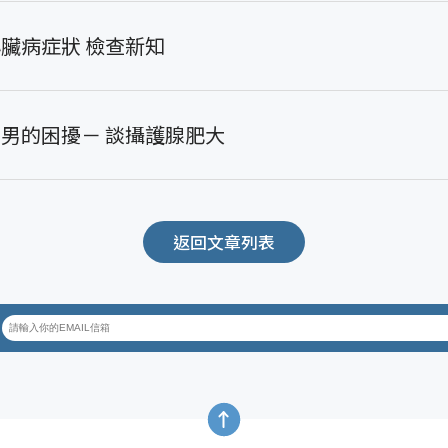
臟病症狀 檢查新知
男的困擾－ 談攝護腺肥大
返回文章列表