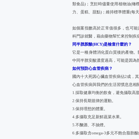
類食品)；烹飪時儘量使用植物油(橄
力、蛋糕、甜點)；維持標準體重(每
如個案指數高於正常值很多，也可能
科門診就醫，藉由藥物幫忙來控制疾
同半胱胺酸(HCY)是檢查什麼的？
它是一種身體消化蛋白質後的產物。
中同半胱安酸濃度過高，可能是因為體
如何預防心血管疾病？
國內十大死因心臟血管疾病佔2成，
心血管疾病與我們的生活習慣息息相
1.採取健康均衡的飲食，避免攝取高
2.保持長期規律的運動。
3.保持理想的體重。
4.多攝取充足新鮮蔬菜水果。
5.不酗酒、不抽煙。
6.多攝取含omega-3多元不飽合脂