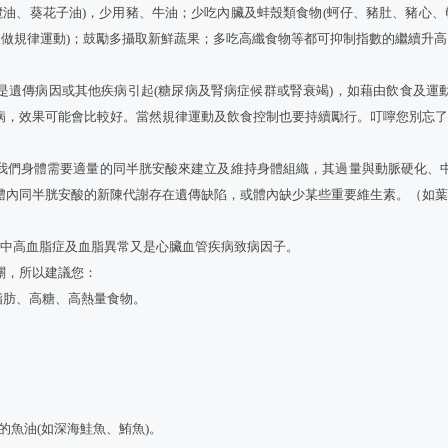
欖油、葵花子油)，少用豬、牛油；少吃內臟及蚌殼類食物(蚵仔、豬肚、豬心、
天做規律運動)；鼓勵多攝取新鮮蔬果；多吃高纖食物等都可抑制指數的繼續升高
是遺傳病因或其他疾病引起(糖尿病及腎病症候群或腎衰竭)，如藉由飲食及運
病，效果可能會比較好。當然規律運動及飲食控制也要持續勵行。叮嚀您別忘
我們身體需要適量的同半胱安酸來建立及維持身體組織，其過量與動脈硬化、
內同半胱安酸的新陳代謝存在遺傳缺陷，或體內缺少某些重要維生素。（如葉酸
其中高血脂症及血脂異常又是心臟血管疾病致病因子。
關，所以建議您：
脂肪、高糖、高熱量食物。
肪酸的魚油(如深海鮭魚、鮪魚)。