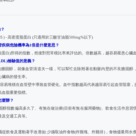
的？
/５) - 高密度脂蛋白 (只適用於三酸甘油脂500mg%以下)
管疾病危險機率為1倍是什麼意思？
度脂蛋白)所得的指數，然後對照常模比率來評估的。倍數越高，越容易罹患心臟
LDL)檢驗值的意義？
、好的膽固醇，就像血管清道夫一樣，可以幫忙去除附著在動脈內壁的不良膽固醇
心臟病的發生率。
醇，容易堆積在血管壁中導致血管硬化。血中指數越高代表越容易引起血管阻塞，提
高血脂重要指標。
怎麼辦？
固醇指數偏高多久了、有無在做治療(目前有無在服用藥物)、飲食生活作息習
量及交通工具等。
從飲食及運動著手改善如:少攝取油炸食物(炸雞塊、炸雞排)，食物儘量用水