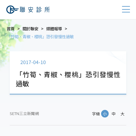
首頁
關於聯安
媒體報導
「竹筍、青椒、櫻桃」恐引發慢性過敏
2017-04-10
「竹筍、青椒、櫻桃」恐引發慢性
過敏
SETN三立新聞網
字級
小
中
大