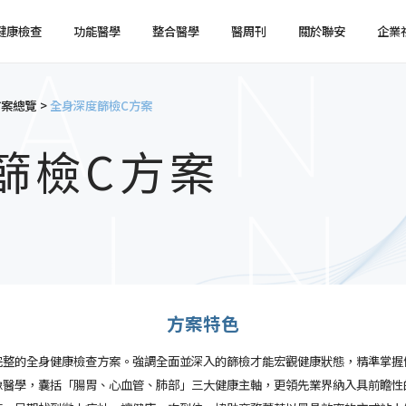
健康檢查
功能醫學
整合醫學
醫周刊
關於聯安
企業
方案總覽
全身深度篩檢C方案
健檢預約
健檢服務
服務特色
企業健檢預約
企業健檢服務
最新消息
媒體報導
健檢注意事項
臨場服務
醫療陣容
國際醫療
篩檢C方案
環境介紹
企業集團
方案特色
完整的全身健康檢查方案。強調全面並深入的篩檢才能宏觀健康狀態，精準掌握
像醫學，囊括「腸胃、心血管、肺部」三大健康主軸，更領先業界納入具前瞻性