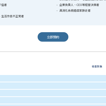
不佳者
企業負責人、CEO等經營決策者
具消化系統癌症家族史者
、生活作息不正常者
立即預約
檢查對象