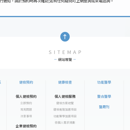
行通知，請於預約時再次確認;如有任何疑問可上網查詢或來電諮詢。
SITEMAP
網站導覽
區
健檢預約
健康檢查
功能醫學
個人健檢預約
個人健檢服務
整合醫學
立即預約
健檢方案總覽
醫周刊
常見問題
健檢進階加選項目
注意事項
功能醫學加選項目
依個人需求規劃
企業健檢預約