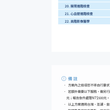
20.
腸胃進階檢查
21.
心血管進階檢查
22.
高階影像醫學
備 註
方案內之檢項恕不得自行要求
若額外需要以下服務，需另行酌收
元；報告急件處理NT$500元。
以上方案適用台灣、澎湖、金