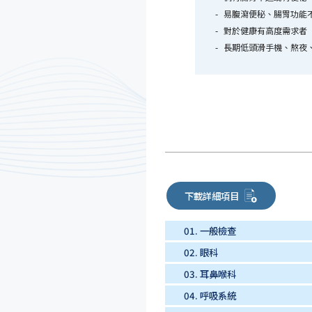
易腹瀉便秘、腸胃功能
對於健康有高度需求者
長期低頭滑手機、熬夜
下載詳細項目
01.
一般檢查
02.
眼科
03.
耳鼻喉科
04.
呼吸系統