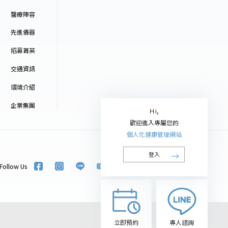
醫療陣容
先進儀器
招募菁英
交通資訊
環境介紹
企業集團
Ｈi,
歡迎進入專屬您的
個人化健康管理網站
登入
Follow Us
立即預約
專人諮詢