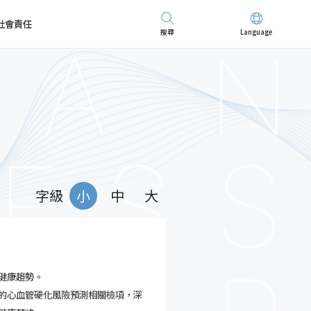
社會責任
搜尋
Language
先進儀器
招募精英
字級
小
中
大
健康趨勢。
的心血管硬化風險預測相關檢項，深