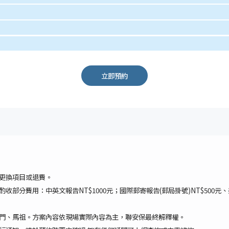
立即預約
更換項目或退費。
部分費用：中英文報告NT$1000元；國際郵寄報告(郵局掛號)NT$500元、美
門、馬祖。方案內容依現場實際內容為主，聯安保最終解釋權。