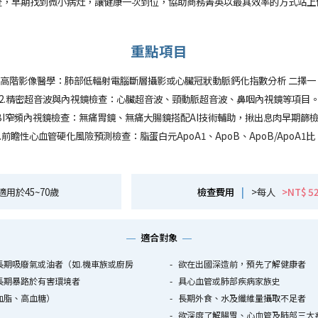
查，早期找到微小病灶，讓健康一次到位，協助商務菁英以最具效率的方式站上
重點項目
1.高階影像醫學：肺部低輻射電腦斷層攝影或心臟冠狀動脈鈣化指數分析 二擇一
2.精密超音波與內視鏡檢查：心臟超音波、頸動脈超音波、鼻咽內視鏡等項目
NBI窄頻內視鏡檢查：無痛胃鏡、無痛大腸鏡搭配AI技術輔助，揪出息肉早期篩
4.前瞻性心血管硬化風險預測檢查：脂蛋白元ApoA1、ApoB、ApoB/ApoA1比
適用於45~70歲
檢查費用
|
>每人
>NT$ 5
適合對象
長期吸廢氣或油者（如.機車族或廚房
欲在出國深造前，預先了解健康者
長期暴路於有害環境者
具心血管或肺部疾病家族史
血脂、高血糖）
長期外食、水及纖維量攝取不足者
欲深度了解腸胃、心血管及肺部三大