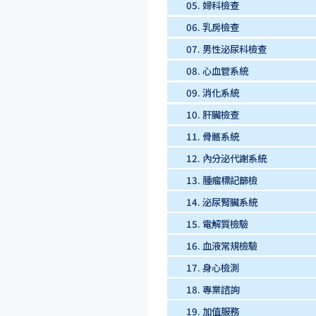
05.
婦科檢查
06.
乳房檢查
07.
男性泌尿科檢查
08.
心血管系統
09.
消化系統
10.
肝臟檢查
11.
骨骼系統
12.
內分泌代謝系統
13.
腫瘤標記篩檢
14.
泌尿腎臟系統
15.
電解質檢驗
16.
血液常規檢驗
17.
身心檢測
18.
專業諮詢
19.
加值服務