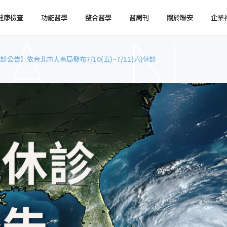
健康檢查
功能醫學
整合醫學
醫周刊
關於聯安
企業
診公告】依台北市人事局發布7/10(五)~7/11(六)休診
健檢預約
健檢服務
服務特色
企業健檢預約
企業健檢服務
最新消息
媒體報導
健檢注意事項
臨場服務
醫療陣容
國際醫療
環境介紹
企業集團