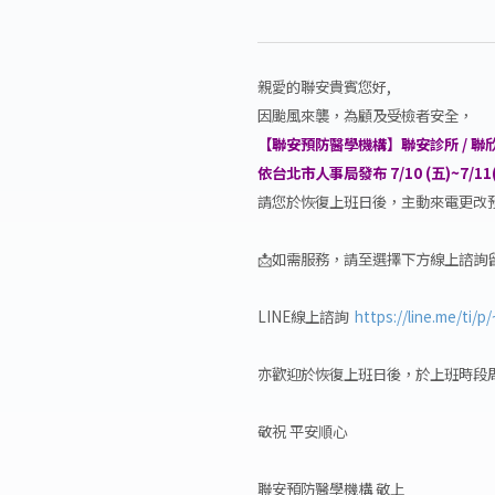
親愛的聯安貴賓您好,
因颱風來襲，為顧及受檢者安全，
【聯安預防醫學機構】聯安診所 / 聯欣診
依台北市人事局發布 7/10 (五)~7/1
請您於恢復上班日後，主動來電更改
📩如需服務，請至選擇下方線上諮詢留
LINE線上諮詢
https://line.me/ti/p
亦歡迎於恢復上班日後，於上班時段周一~周六早上
敬祝 平安順心
聯安預防醫學機構 敬上