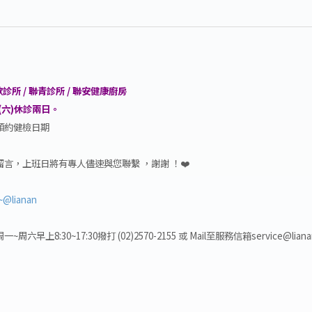
所 / 聯青診所 / 聯安健康廚房
1(六)休診兩日。
預約健檢日期
言，上班日將有專人儘速與您聯繫 ，謝謝 ！❤️
/~@lianan
8:30~17:30撥打 (02)2570-2155 或 Mail至服務信箱service@li