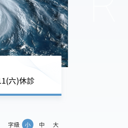
1(六)休診
字級
小
中
大