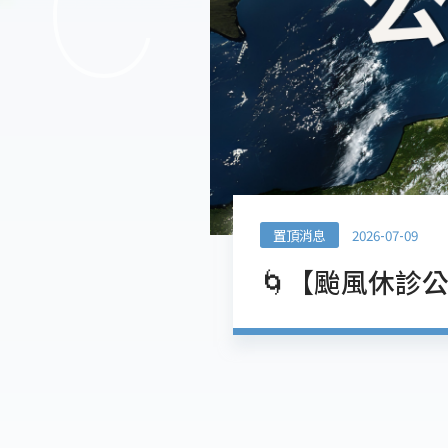
置頂消息
2026-07-09
🌀【颱風休診公